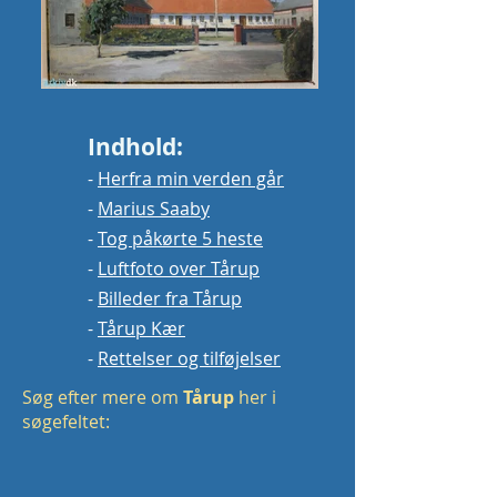
Indhold:
-
Herfra min verden går
-
Marius Saaby
-
Tog påkørte 5 heste
-
Luftfoto over Tårup
-
Billeder fra Tårup
-
Tårup Kær
-
Rettelser og tilføjelser
Søg efter mere om
Tårup
her i
søgefeltet: