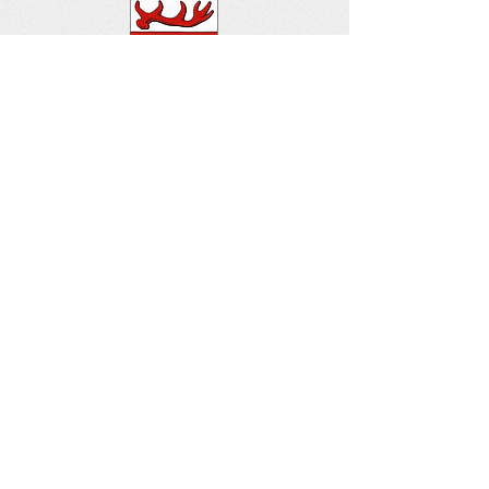
Lokalhistorisk Forening for
Sønderhald
Elmelundsvej 11, Øster Alling,
8963 Auning
CVR:
3292 7998
MobilePay 24 38 43
Bank: Sparekassen Kronjylland
Reg.nr.: 6187 Konto: 3230000912
Sønderhald Egnsarkiv
Elmelundsvej 11, Øster Alling, 8963 Auning
Telefon:
8648 3784
Mail:
sonderhaldegnsarkiv@gmail.com
Forsiden af
www.sonderhaldegnsarkiv.dk