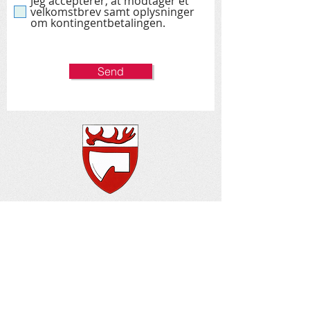
Jeg accepterer, at modtager et
velkomstbrev samt oplysninger
om kontingentbetalingen.
Send
Lokalhistorisk Forening for
Sønderhald
Elmelundsvej 11, Øster Alling,
8963 Auning
CVR:
3292 7998
MobilePay 24 38 43