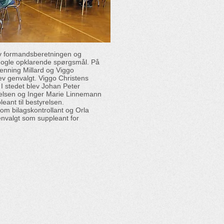
v formandsberetningen og
nogle opklarende spørgsmål. På
enning Millard og Viggo
ev genvalgt. Viggo Christens
 I stedet blev Johan Peter
relsen og Inger Marie Linnemann
eant til bestyrelsen.
om bilagskontrollant og Orla
nvalgt som suppleant for