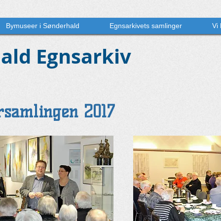
Bymuseer i Sønderhald
Egnsarkivets samlinger
Vi
ald Egnsarkiv
rsamlingen 2017