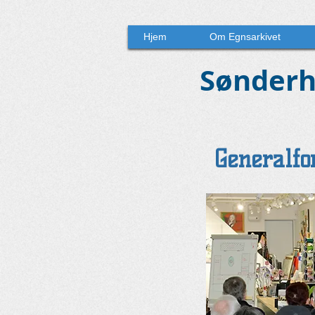
Hjem
Om Egnsarkivet
Sønderh
Generalfo