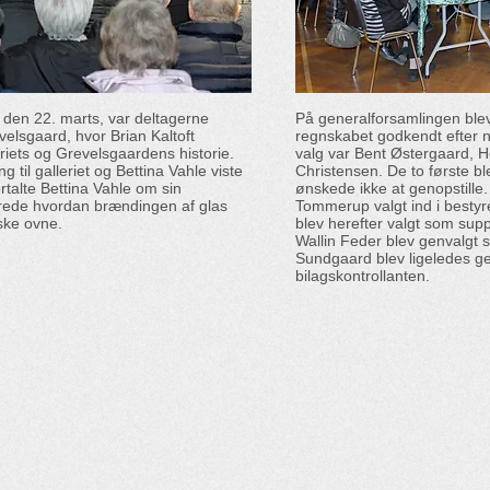
 den 22. marts, var deltagerne
På generalforsamlingen ble
velsgaard, hvor Brian Kaltoft
regnskabet godkendt efter 
riets og Grevelsgaardens historie.
valg var Bent Østergaard, H
g til galleriet og Bettina Vahle viste
Christensen. De to første bl
rtalte Bettina Vahle om sin
ønskede ikke at genopstille.
rede hvordan brændingen af glas
Tommerup valgt ind i besty
iske ovne.
blev herefter valgt som suppl
Wallin Feder blev genvalgt s
Sundgaard blev ligeledes ge
bilagskontrollanten.